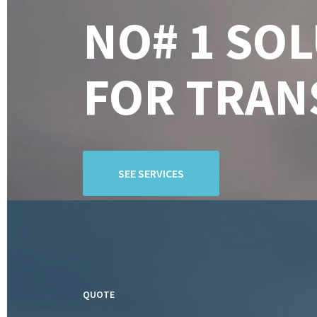
NO# 1 SO
FOR TRAN
SEE SERVICES
QUOTE