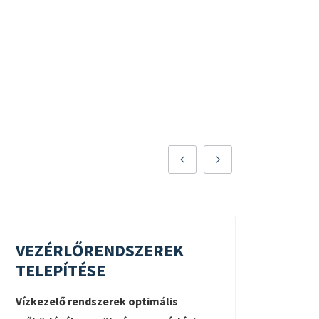
VEZÉRLŐRENDSZEREK
TÖL
TELEPÍTÉSE
Vizek
Vízkezelő rendszerek optimális
befol