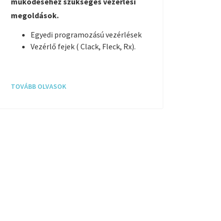
működéséhez szükséges vezérlési
megoldások.
Egyedi programozású vezérlések
Vezérlő fejek ( Clack, Fleck, Rx).
TOVÁBB OLVASOK
TOVÁB