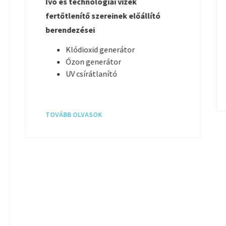
Ivó és technológiai vizek
fertőtlenítő szereinek előállító
berendezései
Klódioxid generátor
Ó
zon generátor
UV csírátlanító
TOVÁBB OLVASOK