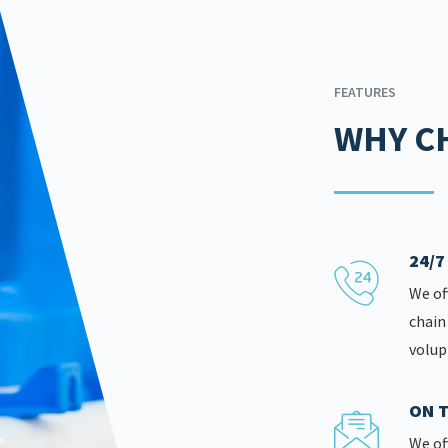
FEATURES
WHY C
24/
We of
chain
volup
ON T
We of