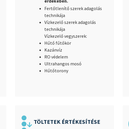
érdekében.
Fertőtlenítő szerek adagolás
technikája
Vízkezelő szerek adagolás
technikája
Vízkezelő vegyszerek:
Hűtő fűtőkör
Kazánvíz
RO védelem
Ultrahangos mosó
Hűtőtorony
TÖLTETEK ÉRTÉKESÍTÉSE