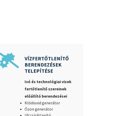
VÍZFERTŐTLENÍTŐ
BERENDEZÉSEK
TELEPÍTÉSE
Ivó és technológiai vizek
fertőtlenítő szereinek
előállító berendezései
Klódioxid generátor
Ó
zon generátor
UV csírátlanító