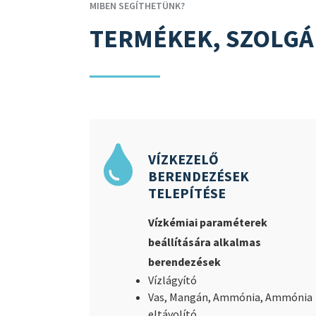
MIBEN SEGÍTHETÜNK?
TERMÉKEK, SZOLGÁ
VÍZKEZELŐ
BERENDEZÉSEK
TELEPÍTÉSE
Vízkémiai paraméterek
beállítására alkalmas
berendezések
Vízlágyító
V
as, Mangán, Ammónia, Ammónia
eltávolító