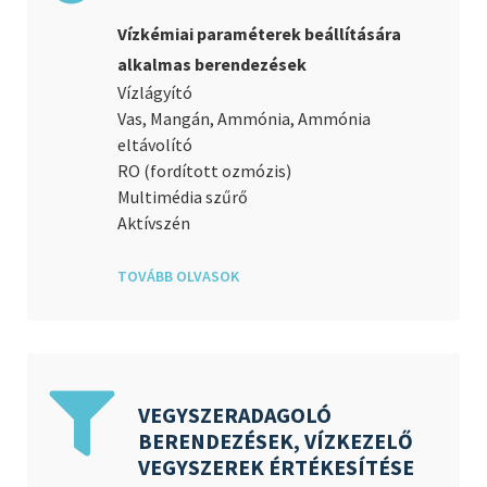
Vízkémiai paraméterek beállítására
alkalmas berendezések
Vízlágyító
V
as, Mangán, Ammónia, Ammónia
eltávolító
RO (fordított ozmózis)
Multimédia szűrő
Aktívszén
TOVÁBB OLVASOK
VEGYSZERADAGOLÓ
BERENDEZÉSEK, VÍZKEZELŐ
VEGYSZEREK ÉRTÉKESÍTÉSE