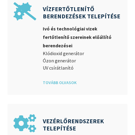
VÍZFERTŐTLENÍTŐ
BERENDEZÉSEK TELEPÍTÉSE
Ivó és technológiai vizek
fertőtlenítő szereinek előállító
berendezései
Klódioxid generátor
Ó
zon generátor
UV csírátlanító
TOVÁBB OLVASOK
VEZÉRLŐRENDSZEREK
TELEPÍTÉSE