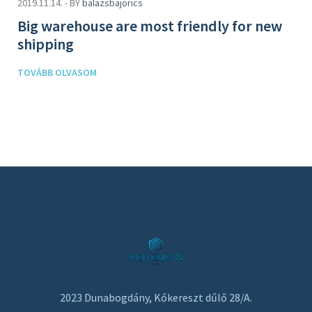
2019.11.14. - BY
balazsbajorics
Big warehouse are most friendly for new
shipping
TOVÁBB OLVASOM
2023 Dunabogdány, Kőkereszt dűlő 28/A.