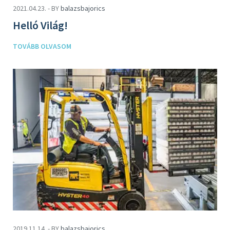
2021.04.23. - BY
balazsbajorics
Helló Világ!
TOVÁBB OLVASOM
2019.11.14. - BY
balazsbajorics