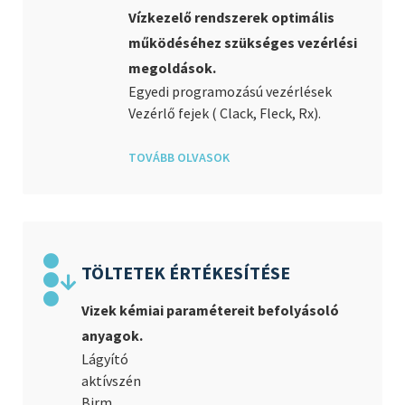
Vízkezelő rendszerek optimális
működéséhez szükséges vezérlési
megoldások.
Egyedi programozású vezérlések
Vezérlő fejek ( Clack, Fleck, Rx).
TOVÁBB OLVASOK
TÖLTETEK ÉRTÉKESÍTÉSE
Vizek kémiai paramétereit befolyásoló
anyagok.
Lágyító
aktívszén
Birm